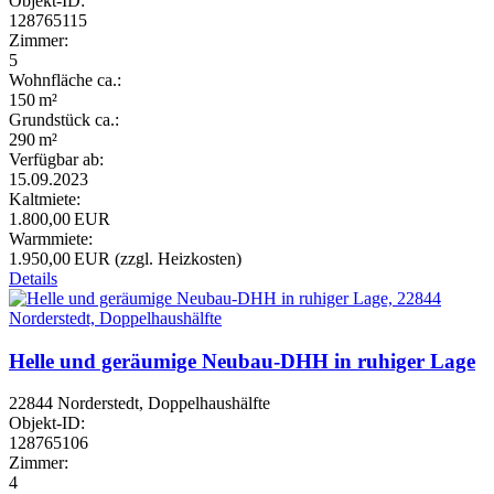
Objekt-ID:
128765115
Zimmer:
5
Wohnfläche ca.:
150 m²
Grund­stück ca.:
290 m²
Verfügbar ab:
15.09.2023
Kaltmiete:
1.800,00 EUR
Warmmiete:
1.950,00 EUR (zzgl. Heizkosten)
Details
Helle und geräumige Neubau-DHH in ruhiger Lage
22844 Norderstedt, Doppelhaushälfte
Objekt-ID:
128765106
Zimmer:
4