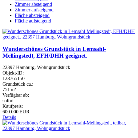
Zimmer absteigend
Zimmer aufsteigend
Fläche absteigend
Fläche aufsteigend
Wunderschönes Grundstück in Lemsahl-
Mellingstedt, EFH/DHH geeignet.
22397 Hamburg, Wohngrundstück
Objekt-ID:
128765150
Grund­stück ca.:
751 m²
Verfügbar ab:
sofort
Kaufpreis:
600.000 EUR
Details